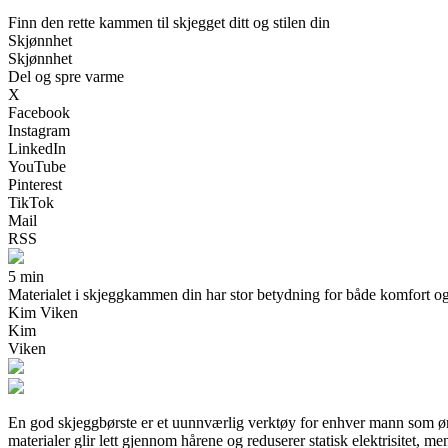
Finn den rette kammen til skjegget ditt og stilen din
Skjønnhet
Skjønnhet
Del og spre varme
X
Facebook
Instagram
LinkedIn
YouTube
Pinterest
TikTok
Mail
RSS
5 min
Materialet i skjeggkammen din har stor betydning for både komfort og res
Kim Viken
Kim
Viken
En god skjeggbørste er et uunnværlig verktøy for enhver mann som ønsk
materialer glir lett gjennom hårene og reduserer statisk elektrisitet, m