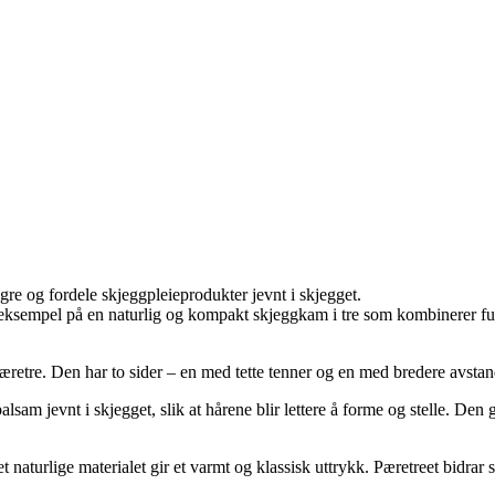
gre og fordele skjeggpleieprodukter jevnt i skjegget.
ksempel på en naturlig og kompakt skjeggkam i tre som kombinerer funks
tre. Den har to sider – en med tette tenner og en med bredere avstand
sam jevnt i skjegget, slik at hårene blir lettere å forme og stelle. Den gl
aturlige materialet gir et varmt og klassisk uttrykk. Pæretreet bidrar s