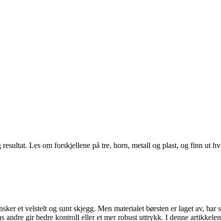
ultat. Les om forskjellene på tre, horn, metall og plast, og finn ut hvil
er et velstelt og sunt skjegg. Men materialet børsten er laget av, har 
ens andre gir bedre kontroll eller et mer robust uttrykk. I denne artikkel