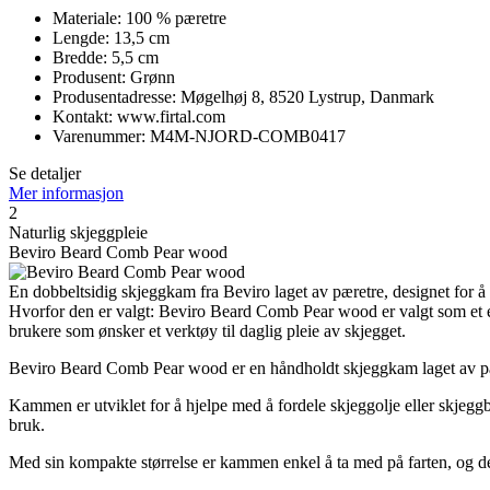
Materiale: 100 % pæretre
Lengde: 13,5 cm
Bredde: 5,5 cm
Produsent: Grønn
Produsentadresse: Møgelhøj 8, 8520 Lystrup, Danmark
Kontakt: www.firtal.com
Varenummer: M4M-NJORD-COMB0417
Se detaljer
Mer informasjon
2
Naturlig skjeggpleie
Beviro Beard Comb Pear wood
En dobbeltsidig skjeggkam fra Beviro laget av pæretre, designet for å 
Hvorfor den er valgt: Beviro Beard Comb Pear wood er valgt som et e
brukere som ønsker et verktøy til daglig pleie av skjegget.
Beviro Beard Comb Pear wood er en håndholdt skjeggkam laget av pære
Kammen er utviklet for å hjelpe med å fordele skjeggolje eller skjeggbal
bruk.
Med sin kompakte størrelse er kammen enkel å ta med på farten, og det n