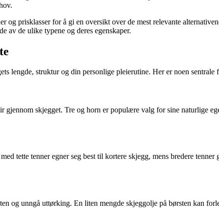
hov.
aler og prisklasser for å gi en oversikt over de mest relevante alternativ
lde av de ulike typene og deres egenskaper.
te
ets lengde, struktur og din personlige pleierutine. Her er noen sentrale 
r gjennom skjegget. Tre og horn er populære valg for sine naturlige ege
med tette tenner egner seg best til kortere skjegg, mens bredere tenner g
flaten og unngå uttørking. En liten mengde skjeggolje på børsten kan for