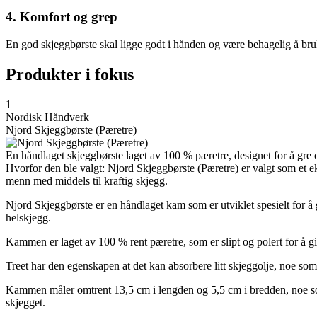
4. Komfort og grep
En god skjeggbørste skal ligge godt i hånden og være behagelig å br
Produkter i fokus
1
Nordisk Håndverk
Njord Skjeggbørste (Pæretre)
En håndlaget skjeggbørste laget av 100 % pæretre, designet for å gre o
Hvorfor den ble valgt: Njord Skjeggbørste (Pæretre) er valgt som et ek
menn med middels til kraftig skjegg.
Njord Skjeggbørste er en håndlaget kam som er utviklet spesielt for å
helskjegg.
Kammen er laget av 100 % rent pæretre, som er slipt og polert for å gi 
Treet har den egenskapen at det kan absorbere litt skjeggolje, noe som 
Kammen måler omtrent 13,5 cm i lengden og 5,5 cm i bredden, noe som
skjegget.