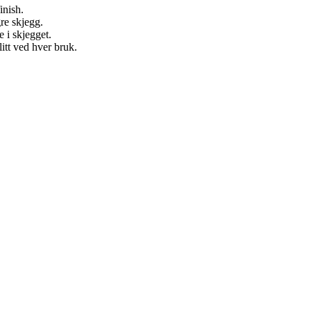
inish.
re skjegg.
e i skjegget.
litt ved hver bruk.