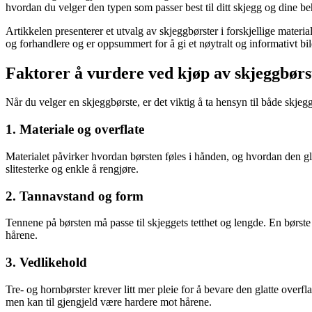
hvordan du velger den typen som passer best til ditt skjegg og dine be
Artikkelen presenterer et utvalg av skjeggbørster i forskjellige materi
og forhandlere og er oppsummert for å gi et nøytralt og informativt bi
Faktorer å vurdere ved kjøp av skjeggbørs
Når du velger en skjeggbørste, er det viktig å ta hensyn til både skjegg
1. Materiale og overflate
Materialet påvirker hvordan børsten føles i hånden, og hvordan den gli
slitesterke og enkle å rengjøre.
2. Tannavstand og form
Tennene på børsten må passe til skjeggets tetthet og lengde. En børste 
hårene.
3. Vedlikehold
Tre- og hornbørster krever litt mer pleie for å bevare den glatte over
men kan til gjengjeld være hardere mot hårene.