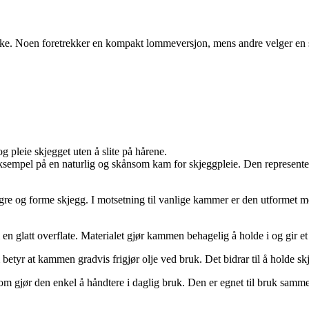
uke. Noen foretrekker en kompakt lommeversjon, mens andre velger en s
g pleie skjegget uten å slite på hårene.
sempel på en naturlig og skånsom kam for skjeggpleie. Den representerer
 gre og forme skjegg. I motsetning til vanlige kammer er den utformet 
en glatt overflate. Materialet gjør kammen behagelig å holde i og gir et 
betyr at kammen gradvis frigjør olje ved bruk. Det bidrar til å holde skj
 gjør den enkel å håndtere i daglig bruk. Den er egnet til bruk samme