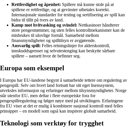
Rettferdighet og åpenhet:
Spillere må kunne stole på at
spillene er rettferdige, og at gevinster utbetales korrekt.
Internasjonale standarder for testing og sertifisering av spill kan
bidra til tillit på tvers av land.
Kamp mot hvitvasking og svindel:
Nettkasinoer håndterer
store pengestrømmer, og uten felles kontrollmekanismer kan de
misbrukes til ulovlige formål. Samarbeid mellom
finansmyndigheter og spilltilsyn er avgjørende.
Ansvarlig spill:
Felles retningslinjer for alderskontroll,
innskuddsgrenser og selvutestenging kan beskytte sårbare
spillere – uansett hvor de befinner seg.
Europa som eksempel
I Europa har EU-landene begynt å samarbeide tettere om regulering av
pengespill. Selv om hvert land fortsatt har sitt eget lisenssystem,
utveksles informasjon og erfaringer mellom tilsynsmyndigheter. Norge
står utenfor EU, men deltar i flere europeiske fora for
pengespillregulering og følger nøye med på utviklingen. Erfaringene
fra EU viser at det er mulig å kombinere nasjonal kontroll med felles
prinsipper – en modell som også kan inspirere globalt samarbeid.
Teknologi som verktøy for trygghet