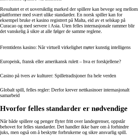
Resultatet er et uoversiktlig marked der spillere kan bevege seg mellom
plattformer med svært ulike standarder. En norsk spiller kan for
eksempel bruke et kasino registrert på Malta, eid av et selskap på
Curacao og med servere i Asia. Uten felles internasjonale rammer blir
det vanskelig å sikre at alle følger de samme reglene.
Fremtidens kasino: Når virtuell virkelighet møter kunstig intelligens
Europeisk, fransk eller amerikansk rulett – hva er forskjellene?
Casino på tvers av kulturer: Spilletradisjoner fra hele verden
Globalt spill, felles regler: Derfor krever nettkasinoer internasjonalt
samarbeid
Hvorfor felles standarder er nødvendige
Når både spillere og penger flyter fritt over landegrenser, oppstår
behovet for felles standarder. Det handler ikke bare om å forhindre
juks, men også om å beskytte forbrukerne og sikre ansvarlig spill.