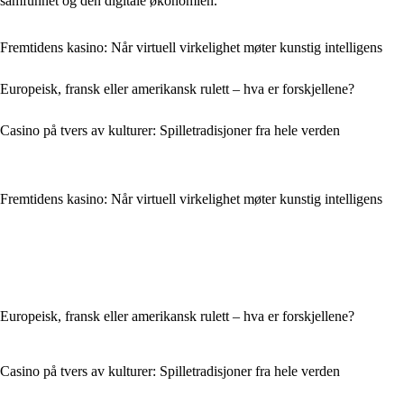
samfunnet og den digitale økonomien.
Fremtidens kasino: Når virtuell virkelighet møter kunstig intelligens
Europeisk, fransk eller amerikansk rulett – hva er forskjellene?
Casino på tvers av kulturer: Spilletradisjoner fra hele verden
Fremtidens kasino: Når virtuell virkelighet møter kunstig intelligens
Europeisk, fransk eller amerikansk rulett – hva er forskjellene?
Casino på tvers av kulturer: Spilletradisjoner fra hele verden