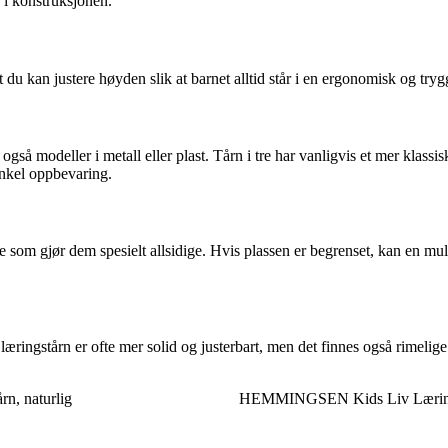
 i konstruksjonen.
 du kan justere høyden slik at barnet alltid står i en ergonomisk og tryg
s også modeller i metall eller plast. Tårn i tre har vanligvis et mer klas
enkel oppbevaring.
oe som gjør dem spesielt allsidige. Hvis plassen er begrenset, kan en mu
 læringstårn er ofte mer solid og justerbart, men det finnes også rimel
n, naturlig
HEMMINGSEN Kids Liv Lærings