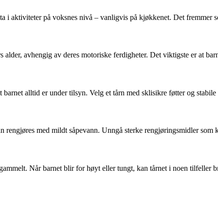
ta i aktiviteter på voksnes nivå – vanligvis på kjøkkenet. Det fremmer s
alder, avhengig av deres motoriske ferdigheter. Det viktigste er at barne
t barnet alltid er under tilsyn. Velg et tårn med sklisikre føtter og stabile
 kan rengjøres med mildt såpevann. Unngå sterke rengjøringsmidler som 
ammelt. Når barnet blir for høyt eller tungt, kan tårnet i noen tilfeller b