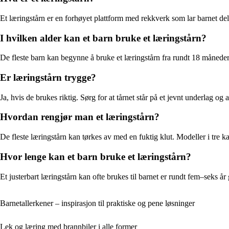
Et læringstårn er en forhøyet plattform med rekkverk som lar barnet del
I hvilken alder kan et barn bruke et læringstårn?
De fleste barn kan begynne å bruke et læringstårn fra rundt 18 måneders 
Er læringstårn trygge?
Ja, hvis de brukes riktig. Sørg for at tårnet står på et jevnt underlag og a
Hvordan rengjør man et læringstårn?
De fleste læringstårn kan tørkes av med en fuktig klut. Modeller i tre
Hvor lenge kan et barn bruke et læringstårn?
Et justerbart læringstårn kan ofte brukes til barnet er rundt fem–seks år g
Barnetallerkener – inspirasjon til praktiske og pene løsninger
Lek og læring med brannbiler i alle former