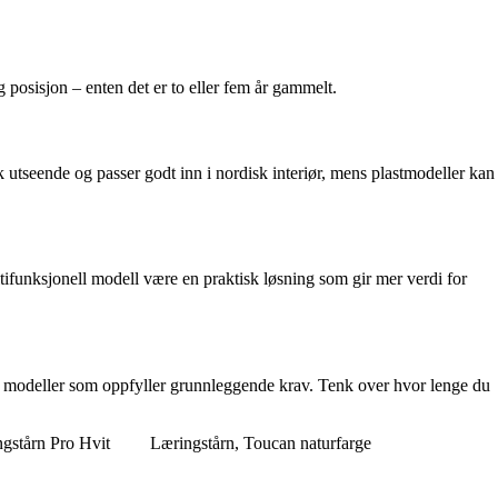
g posisjon – enten det er to eller fem år gammelt.
sisk utseende og passer godt inn i nordisk interiør, mens plastmodeller kan
ltifunksjonell modell være en praktisk løsning som gir mer verdi for
ige modeller som oppfyller grunnleggende krav. Tenk over hvor lenge du
tårn Pro Hvit
Læringstårn, Toucan naturfarge