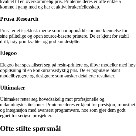
kvalitet til en overkommelig pris. Printerne deres er ofte enkle å
komme i gang med og har et aktivt brukerfellesskap.
Prusa Research
Prusa er et tsjekkisk merke som har oppnådd stor anerkjennelse for
sine pålitelige og open source-baserte printere. De er kjent for stabil
drift, høy printkvalitet og god kundestøtte.
Elegoo
Elegoo har spesialisert seg på resin-printere og tilbyr modeller med høy
oppløsning til en konkurransedyktig pris. De er populære blant
modellbyggere og designere som ønsker detaljerte resultater.
Ultimaker
Ultimaker retter seg hovedsakelig mot profesjonelle og
utdanningsinstitusjoner. Printerne deres er kjent for presisjon, robusthet
og integrasjon med avansert programvare, noe som gjør dem godt
egnet for seriøse prosjekter.
Ofte stilte spørsmål