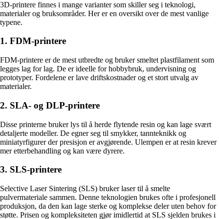
3D-printere finnes i mange varianter som skiller seg i teknologi,
materialer og bruksområder. Her er en oversikt over de mest vanlige
typene.
1. FDM-printere
FDM-printere er de mest utbredte og bruker smeltet plastfilament som
legges lag for lag. De er ideelle for hobbybruk, undervisning og
prototyper. Fordelene er lave driftskostnader og et stort utvalg av
materialer.
2. SLA- og DLP-printere
Disse printerne bruker lys til å herde flytende resin og kan lage svært
detaljerte modeller. De egner seg til smykker, tannteknikk og
miniatyrfigurer der presisjon er avgjørende. Ulempen er at resin krever
mer etterbehandling og kan være dyrere.
3. SLS-printere
Selective Laser Sintering (SLS) bruker laser til å smelte
pulvermateriale sammen. Denne teknologien brukes ofte i profesjonell
produksjon, da den kan lage sterke og komplekse deler uten behov for
støtte. Prisen og kompleksiteten gjør imidlertid at SLS sjelden brukes i