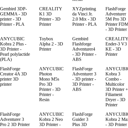
Gembird 3DP-
CREALITY
XYZprinting
FlashForge
GEMMA - 3D
K1 3D
da Vinci Jr.
Adventurer
printer - 3D
Printer - 3D
2.0 Mix - 3D
5M Pro 3D
Printer - PLA
Printer
Printer - PLA
Printer FD
- 3D Printer
ANYCUBIC
Toybox
Gembird
CREALIT
Kobra 2 Plus -
Alpha 2 - 3D
Flashforge
Ender-3 V3
3D Printer -
Printer
Adventurer4
KE - 3D
Pearl polylactide
- 3D Printer -
Printer
(PLA)
ABS
FlashForge
ANYCUBIC
FlashForge
ANYCUBI
Creator 4A 3D
Photon
Adventurer 3
Kobra 3
printer 3D
Mono M5s
- 3D printer -
Combo -
printer
Pro 3D
3D Printer -
Multicolor
Printer - 3D
ABS
3D Printer +
Printer -
Filiament
Resin
Dryer - 3D
Printer
FlashForge
ANYCUBIC
FlashForge
ANYCUBI
Adventurer 3
Kobra 2 Neo
Guider 3
Kobra 2 Ma
Pro 2 3D Printer
3D Printer -
Plus 3D
- 3D Printer 