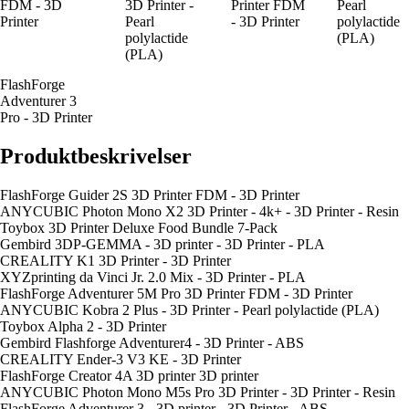
FDM - 3D
3D Printer -
Printer FDM
Pearl
Printer
Pearl
- 3D Printer
polylactide
polylactide
(PLA)
(PLA)
FlashForge
Adventurer 3
Pro - 3D Printer
Produktbeskrivelser
FlashForge Guider 2S 3D Printer FDM - 3D Printer
ANYCUBIC Photon Mono X2 3D Printer - 4k+ - 3D Printer - Resin
Toybox 3D Printer Deluxe Food Bundle 7-Pack
Gembird 3DP-GEMMA - 3D printer - 3D Printer - PLA
CREALITY K1 3D Printer - 3D Printer
XYZprinting da Vinci Jr. 2.0 Mix - 3D Printer - PLA
FlashForge Adventurer 5M Pro 3D Printer FDM - 3D Printer
ANYCUBIC Kobra 2 Plus - 3D Printer - Pearl polylactide (PLA)
Toybox Alpha 2 - 3D Printer
Gembird Flashforge Adventurer4 - 3D Printer - ABS
CREALITY Ender-3 V3 KE - 3D Printer
FlashForge Creator 4A 3D printer 3D printer
ANYCUBIC Photon Mono M5s Pro 3D Printer - 3D Printer - Resin
FlashForge Adventurer 3 - 3D printer - 3D Printer - ABS