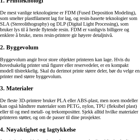
1. Printteknologi
De mest vanlige teknologiene er FDM (Fused Deposition Modeling),
som smelter plastfilament lag for lag, og resin-baserte teknologier som
SLA (Stereolithography) og DLP (Digital Light Processing), som
bruker lys til å herde flytende resin. FDM er vanligvis billigere og
enklere å bruke, mens resin-printere gir høyere detaljnivå.
2. Byggevolum
Byggevolum angir hvor store objekter printeren kan lage. Hvis du
hovedsakelig printer små figurer eller reservedeler, er en kompakt
modell tilstrekkelig. Skal du derimot printe større deler, bør du velge en
printer med større byggevolum.
3. Materialer
De fleste 3D-printere bruker PLA eller ABS-plast, men noen modeller
kan også håndtere materialer som PETG, nylon, TPU (fleksibel plast)
eller til og med metall- og trekompositter. Sjekk alltid hvilke materialer
printeren støtter, og om de passer til dine prosjekter.
4. Nøyaktighet og lagtykkelse