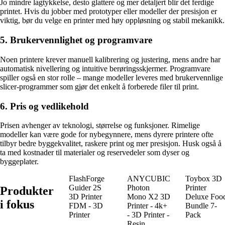
Jo mindre lagtykkelse, desto glattere og mer detaljert blir det ferdige
printet. Hvis du jobber med prototyper eller modeller der presisjon er
viktig, bør du velge en printer med høy oppløsning og stabil mekanikk.
5. Brukervennlighet og programvare
Noen printere krever manuell kalibrering og justering, mens andre har
automatisk nivellering og intuitive berøringsskjermer. Programvare
spiller også en stor rolle – mange modeller leveres med brukervennlige
slicer-programmer som gjør det enkelt å forberede filer til print.
6. Pris og vedlikehold
Prisen avhenger av teknologi, størrelse og funksjoner. Rimelige
modeller kan være gode for nybegynnere, mens dyrere printere ofte
tilbyr bedre byggekvalitet, raskere print og mer presisjon. Husk også å
ta med kostnader til materialer og reservedeler som dyser og
byggeplater.
FlashForge
ANYCUBIC
Toybox 3D
Guider 2S
Photon
Printer
Produkter
3D Printer
Mono X2 3D
Deluxe Foo
i fokus
FDM - 3D
Printer - 4k+
Bundle 7-
Printer
- 3D Printer -
Pack
Resin